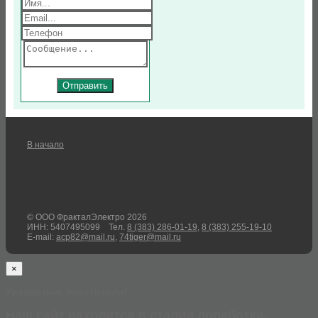
dialog
В начало
© ООО ФракталЭлектро 2026
ИНН: 5407495099
Тел.
8 (383) 286-01-19
,
8 (383) 255-19-10
E-mail:
acp82@mail.ru
,
74tiger@mail.ru
×
Уважаемые посетители!
Наш сайт находится в стадии доработки.